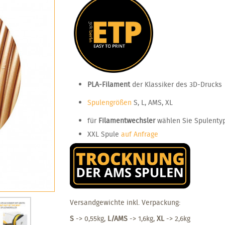
PLA-Filament
der Klassiker des 3D-Drucks
Spulengrößen
S, L, AMS, XL
für
Filamentwechsler
wählen Sie Spulenty
XXL Spule
auf Anfrage
Versandgewichte inkl. Verpackung:
S
-> 0,55kg,
L/AMS
-> 1,6kg,
XL
-> 2,6kg