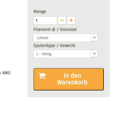
Menge
Filament-Ø / Granulat
1,75mm
Spulentype / Gewicht
L - 1000g
p
AMS
In den
Warenkorb