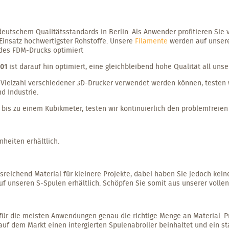
eutschem Qualitätsstandards in Berlin. Als Anwender profitieren Sie v
 Einsatz hochwertigster Rohstoffe. Unsere
Filamente
werden auf unseren
des FDM-Drucks optimiert
01
ist darauf hin optimiert, eine gleichbleibend hohe Qualität all uns
r Vielzahl verschiedener 3D-Drucker verwendet werden können, testen 
 Industrie.
is zu einem Kubikmeter, testen wir kontinuierlich den problemfreien 
nheiten erhältlich.
reichend Material für kleinere Projekte, dabei haben Sie jedoch kei
uf unseren S-Spulen erhältlich. Schöpfen Sie somit aus unserer vollen 
für die meisten Anwendungen genau die richtige Menge an Material. Pr
auf dem Markt einen intergierten Spulenabroller beinhaltet und ein st