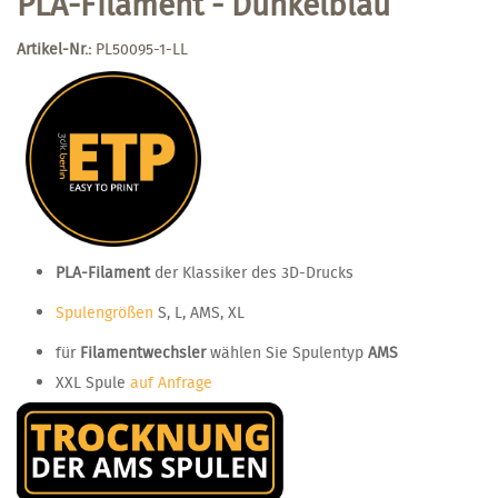
PLA-Filament - Dunkelblau
Artikel-Nr.:
PL50095-1-LL
PLA-Filament
der Klassiker des 3D-Drucks
Spulengrößen
S, L, AMS, XL
für
Filamentwechsler
wählen Sie Spulentyp
AMS
XXL Spule
auf Anfrage