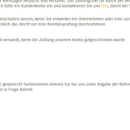
Werktagen verpackt und versandt. Das Zahlungsziel für Käufe per Rec
ch bitte ein Kundenkonto ein und kontaktieren Sie uns
hier
, damit wir
eischalten lassen, wenn Sie entweder ein Unternehmen oder eine juri
ücklich das Recht vor eine Bonitätsprüfung durchzuführen.
nd versandt, wenn die Zahlung unserem Konto gutgeschrieben wurde.
ie gewünscht funktionieren können Sie bei uns unter Angabe der Refe
ür in Frage kommt.