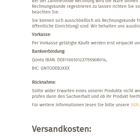
Bei der Zahlmethode Rechnung wird die Ware binnen 2 
Rechnungskunde regestrieren zu lassen richten Sie si
beachten Sie:
Sie können sich ausschließlich als Rechnungskunde fr
öffentliche Einrichtung) sind. Wir behalten uns ausdr
Vorkasse:
Per Vorkasse getätigte Käufe werden erst verpackt u
Bankverbindung:
Qonto IBAN: DE81100101237755908014,
BIC: QNTODEB2XXX
Rücknahme:
Sollte wider Erwarten eines unserer Produkte nicht w
prüfen dann den Sachverhalt und ob Ihr Produkt hierf
Für weitere Informationen lesen Sie bitte unsere
AGB
.
Versandkosten: