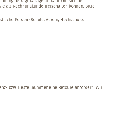
hnung beträgt 14 Tage ab Kauf. Um sich als
 Sie als Rechnungkunde freischalten können. Bitte
stische Person (Schule, Verein, Hochschule,
renz- bzw. Bestellnummer eine Retoure anfordern. Wir