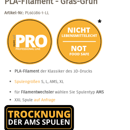
PLA-Filament - Gras-Grün
Artikel-Nr.:
PL60386-1-LL
PLA-Filament
der Klassiker des 3D-Drucks
Spulengrößen
S, L, AMS, XL
für
Filamentwechsler
wählen Sie Spulentyp
AMS
XXL Spule
auf Anfrage