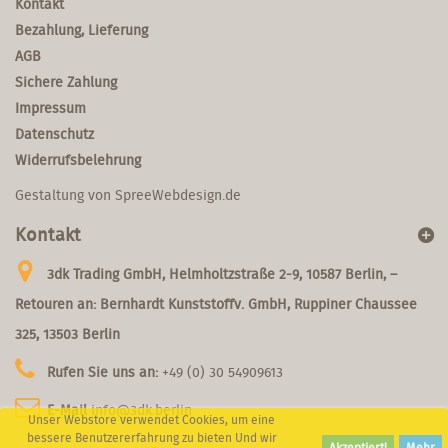
Kontakt
Bezahlung, Lieferung
AGB
Sichere Zahlung
Impressum
Datenschutz
Widerrufsbelehrung
Gestaltung von
SpreeWebdesign.de
Kontakt
3dk Trading GmbH, Helmholtzstraße 2-9, 10587 Berlin, –
Retouren an: Bernhardt Kunststoffv. GmbH, Ruppiner Chaussee
325, 13503 Berlin
Rufen Sie uns an:
+49 (0) 30 54909613
E-Mail
info@3dk.berlin
Unser Webstore verwendet Cookies, um eine
bessere Benutzererfahrung zu bieten Und wir
Akzeptiert!
Mehr