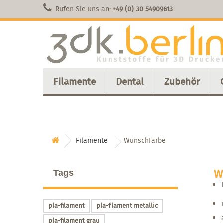
Rufen Sie uns an:
+49 (0) 30 54909613
Filamente
Dental
Zubehör
Filamente
Wunschfarbe
W
Tags
pla-filament
pla-filament metallic
pla-filament grau