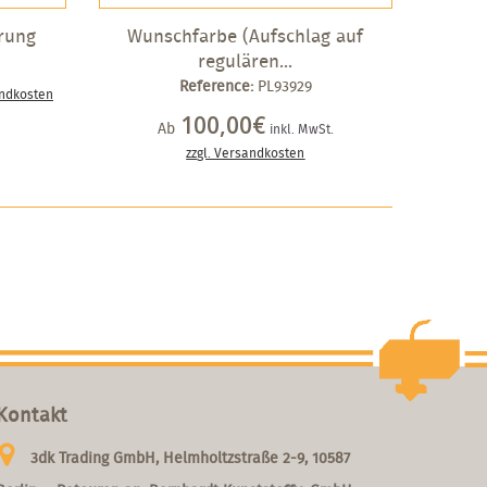
rung
Wunschfarbe (Aufschlag auf
regulären...
Reference:
PL93929
andkosten
100,00€
Ab
inkl. MwSt.
zzgl. Versandkosten
Kontakt
3dk Trading GmbH, Helmholtzstraße 2-9, 10587