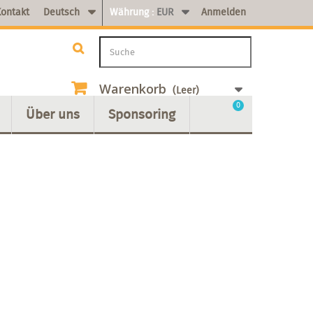
ontakt
Deutsch
Währung :
EUR
Anmelden
Warenkorb
(Leer)
0
Über uns
Sponsoring