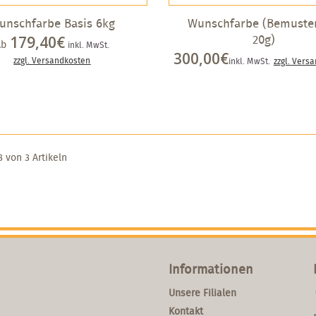
unschfarbe Basis 6kg
Wunschfarbe (Bemuste
20g)
179,40€
Ab
inkl. MwSt.
300,00€
zzgl. Versandkosten
inkl. MwSt.
zzgl. Vers
3 von 3 Artikeln
Informationen
Unsere Filialen
Kontakt