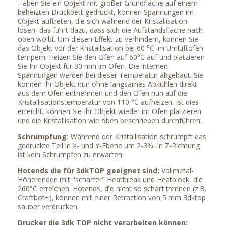
Haben Sie ein Objekt mit großer Grundfläche auf einem
beheizten Druckbett gedruckt, können Spannungen im
Objekt auftreten, die sich während der Kristallisation
lösen, das führt dazu, dass sich die Aufstandsfläche nach
oben wölbt. Um diesen Effekt zu verhindern, können Sie
das Objekt vor der Kristallisation bei 60 °C im Umluftofen
tempern. Heizen Sie den Ofen auf 60°C auf und platzieren
Sie Ihr Objekt für 30 min im Ofen. Die internen
Spannungen werden bei dieser Temperatur abgebaut. Sie
können Ihr Objekt nun ohne langsames Abkühlen direkt
aus dem Ofen entnehmen und den Ofen nun auf die
Kristallisationstemperatur von 110 °C aufheizen. Ist dies
erreicht, können Sie Ihr Objekt wieder im Ofen platzieren
und die Kristallisation wie oben beschrieben durchführen.
Schrumpfung:
Während der Kristallisation schrumpft das
gedruckte Teil in X- und Y-Ebene um 2-3%. In Z-Richtung
ist kein Schrumpfen zu erwarten.
Hotends die für 3dkTOP geeignet sind:
Vollmetal-
Höherenden mit "scharfer" Heatbreak und Heatblock, die
260°C erreichen. Hotends, die nicht so scharf trennen (z.B.
Craftbot+), können mit einer Retraction von 5 mm 3dktop
sauber verdrucken.
Drucker die 3dk TOP
nicht
verarbeiten können: