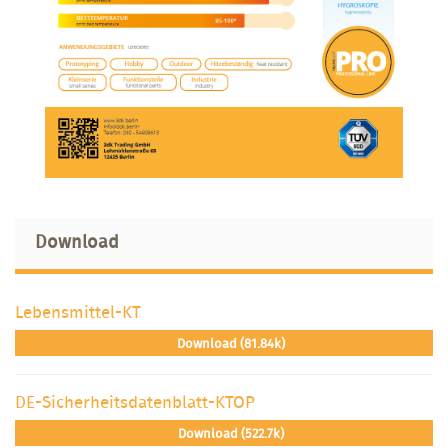
Download
Lebensmittel-KT
Download (81.84k)
DE-Sicherheitsdatenblatt-KTOP
Download (522.7k)