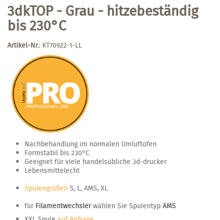
3dkTOP - Grau - hitzebeständig
bis 230°C
Artikel-Nr.:
KT70922-1-LL
Nachbehandlung im normalen Umluftofen
Formstabil bis 230°C
Geeignet für viele handelsübliche 3d-drucker
Lebensmittelecht
Spulengrößen
S, L, AMS, XL
für
Filamentwechsler
wählen Sie Spulentyp
AMS
XXL Spule
auf Anfrage