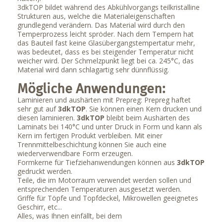
3dkTOP bildet während des Abkühlvorgangs teilkristalline
Strukturen aus, welche die Materialeigenschaften
grundlegend verändern. Das Material wird durch den
Temperprozess leicht spröder. Nach dem Tempern hat
das Bauteil fast keine Glasübergangstempertatur mehr,
was bedeutet, dass es bei steigender Temperatur nicht
weicher wird. Der Schmelzpunkt liegt bei ca. 245°C, das
Material wird dann schlagartig sehr dünnflüssig.
Mögliche Anwendungen:
Laminieren und aushärten mit Prepreg: Prepreg haftet
sehr gut auf
3dkTOP
. Sie können einen Kern drucken und
diesen laminieren.
3dkTOP
bleibt beim Aushärten des
Laminats bei 140°C und unter Druck in Form und kann als
Kern im fertigen Produkt verbleiben. Mit einer
Trennmittelbeschichtung können Sie auch eine
wiederverwendbare Form erzeugen.
Formkerne für Tiefziehanwendungen können aus
3dkTOP
gedruckt werden.
Teile, die im Motorraum verwendet werden sollen und
entsprechenden Temperaturen ausgesetzt werden.
Griffe für Töpfe und Topfdeckel, Mikrowellen geeignetes
Geschirr, etc...
Alles, was Ihnen einfällt, bei dem