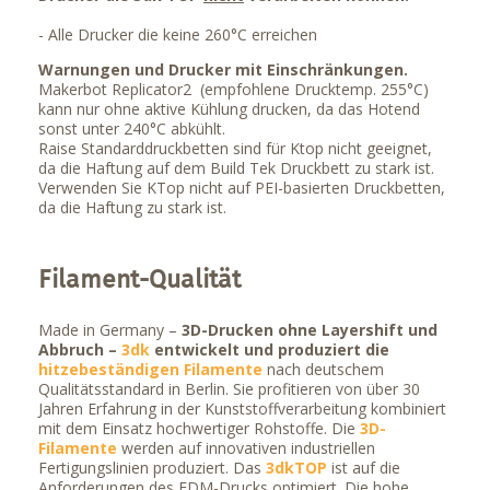
- Alle Drucker die keine 260°C erreichen
Warnungen und Drucker mit Einschränkungen.
Makerbot Replicator2 (empfohlene Drucktemp. 255°C)
kann nur ohne aktive Kühlung drucken, da das Hotend
sonst unter 240°C abkühlt.
Raise Standarddruckbetten sind für Ktop nicht geeignet,
da die Haftung auf dem Build Tek Druckbett zu stark ist.
Verwenden Sie KTop nicht auf PEI-basierten Druckbetten,
da die Haftung zu stark ist.
Filament-Qualität
Made in Germany –
3D-Drucken ohne Layershift und
Abbruch –
3dk
entwickelt und produziert die
hitzebeständigen Filamente
nach deutschem
Qualitätsstandard in Berlin. Sie profitieren von über 30
Jahren Erfahrung in der Kunststoffverarbeitung kombiniert
mit dem Einsatz hochwertiger Rohstoffe. Die
3D-
Filamente
werden auf innovativen industriellen
Fertigungslinien produziert. Das
3dkTOP
ist auf die
Anforderungen des FDM-Drucks optimiert. Die hohe