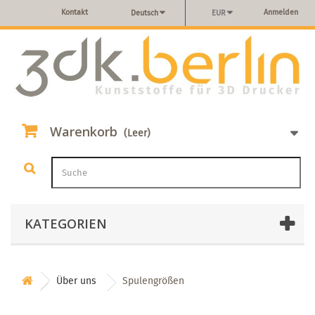
Kontakt
Anmelden
Deutsch
EUR
Warenkorb
(Leer)
KATEGORIEN
Über uns
Spulengrößen