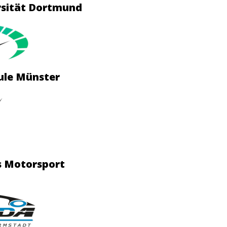
ersität Dortmund
ule Münster
is Motorsport