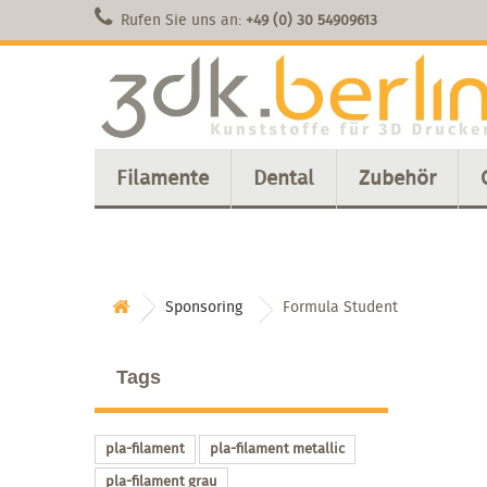
Rufen Sie uns an:
+49 (0) 30 54909613
Filamente
Dental
Zubehör
Sponsoring
Formula Student
Tags
pla-filament
pla-filament metallic
pla-filament grau