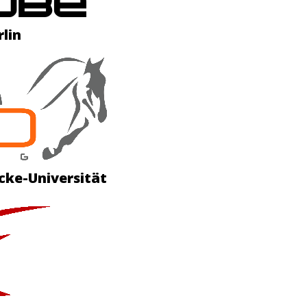
lin
cke-Universität