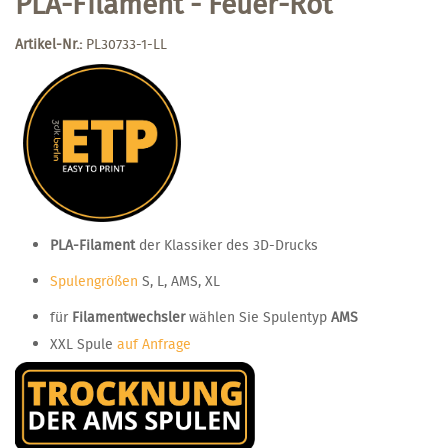
PLA-Filament - Feuer-Rot
Artikel-Nr.:
PL30733-1-LL
PLA-Filament
der Klassiker des 3D-Drucks
Spulengrößen
S, L, AMS, XL
für
Filamentwechsler
wählen Sie Spulentyp
AMS
XXL Spule
auf Anfrage