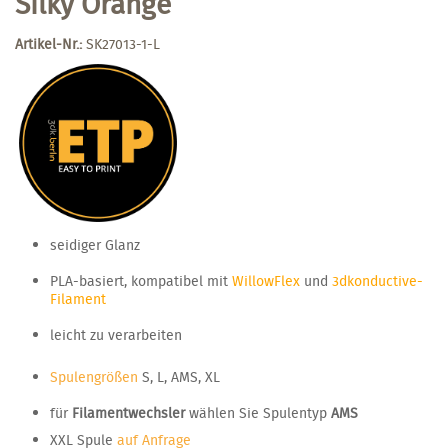
Silky Orange
Artikel-Nr.:
SK27013-1-L
seidiger Glanz
PLA-basiert, kompatibel mit
WillowFlex
und
3dkonductive-
Filament
leicht zu verarbeiten
Spulengrößen
S, L, AMS, XL
für
Filamentwechsler
wählen Sie Spulentyp
AMS
XXL Spule
auf Anfrage