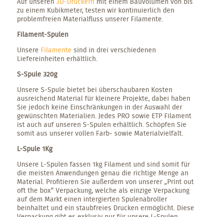
Auf unseren
3D-Druckern
mit einem Bauvolumen von bis
zu einem Kubikmeter, testen wir kontinuierlich den
problemfreien Materialfluss unserer Filamente.
Filament-Spulen
Unsere
Filamente
sind in drei verschiedenen
Liefereinheiten erhältlich.
S-Spule 320g
Unsere S-Spule bietet bei überschaubaren Kosten
ausreichend Material für kleinere Projekte, dabei haben
Sie jedoch keine Einschränkungen in der Auswahl der
gewünschten Materialien. Jedes PRO sowie ETP Filament
ist auch auf unseren S-Spulen erhältlich. Schöpfen Sie
somit aus unserer vollen Farb- sowie Materialvielfalt.
L-Spule 1Kg
Unsere L-Spulen fassen 1kg Filament und sind somit für
die meisten Anwendungen genau die richtige Menge an
Material. Profitieren Sie außerdem von unserer „Print out
oft the box“ Verpackung, welche als einzige Verpackung
auf dem Markt einen intergierten Spulenabroller
beinhaltet und ein staubfreies Drucken ermöglicht. Diese
Verpackung gibt es exklusiv nur für unsere L-Spulen.