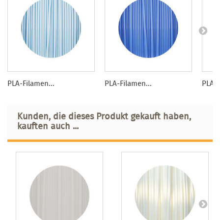
PLA-Filamen...
PLA-Filamen...
PLA-F
Kunden, die dieses Produkt gekauft haben,
kauften auch ...