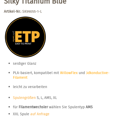
Silky Titanium Blue
Artikel-Nr.:
SK99055-1-L
seidiger Glanz
PLA-basiert, kompatibel mit
WillowFlex
und
3dkonductive-
Filament
leicht zu verarbeiten
Spulengrößen
S, L, AMS, XL
für
Filamentwechsler
wählen Sie Spulentyp
AMS
XXL Spule
auf Anfrage