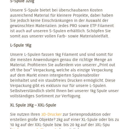
S-Spule 320g
Unsere S-Spule bietet bei überschaubaren Kosten
ausreichend Material für kleinere Projekte, dabei haben
Sie jedoch keine Einschränkungen in der Auswahl der
gewünschten Materialien. Jedes PRO sowie ETP Filament
ist auch auf unseren S-Spulen erhältlich. Schöpfen Sie
somit aus unserer vollen Farb- sowie Materialvielfalt.
L-Spule 1Kg
Unsere L-Spulen fassen 1kg Filament und sind somit für
die meisten Anwendungen genau die richtige Menge an
Material. Profitieren Sie außerdem von unserer „Print out
oft the box“ Verpackung, welche als einzige Verpackung
auf dem Markt einen intergierten Spulenabroller
beinhaltet und ein staubfreies Drucken ermöglicht. Diese
Verpackung gibt es exklusiv nur für unsere L-Spulen.
Selbstverständlich steht Ihnen bei unserer 1kg Spule unser
vollständiges Sortiment zur Verfügung.
XL Spule 2Kg – XXL-Spule
Sie nutzen Ihren
3D-Drucker
zur Serienproduktion oder
erstellen große Objekte? 2kg auf einer XL-Spule oder bis zu
10 kg auf der XXL-Spule bzw. bis 20 kg auf der 3XL-Spu