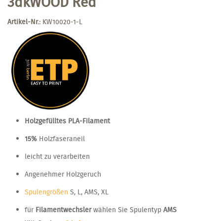
3dkWOOD Red
Artikel-Nr.:
KW10020-1-L
Holzgefülltes PLA-Filament
15%
Holzfaseraneil
leicht zu verarbeiten
Angenehmer Holzgeruch
Spulengrößen
S, L, AMS, XL
für
Filamentwechsler
wählen Sie Spulentyp
AMS